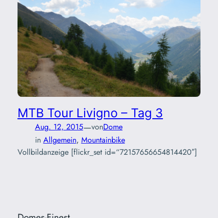
MTB Tour Livigno – Tag 3
—
Aug. 12, 2015
von
Dome
in
Allgemein
, 
Mountainbike
Vollbildanzeige [flickr_set id=“72157656654814420″]
Domes-Finest