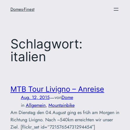
Zum
Domes-Finest
Inhalt
springen
Schlagwort:
italien
MTB Tour Livigno – Anreise
—
Aug. 12, 2015
von
Dome
in
Allgemein
, 
Mountainbike
Am Dienstag den 04.August ging es früh am Morgen in
Richtung Livigno. Nach ~540km erreichten wir unser
Ziel. [flickr_set id=“72157654731294454″]