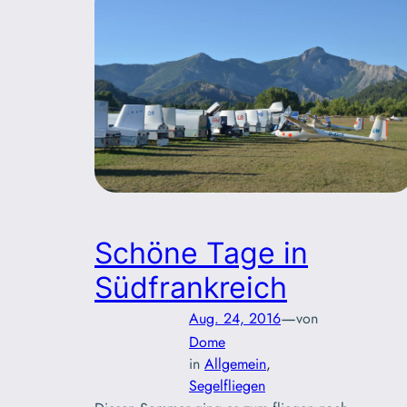
Schöne Tage in
Südfrankreich
—
Aug. 24, 2016
von
Dome
in
Allgemein
, 
Segelfliegen