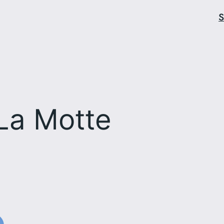
S
La Motte