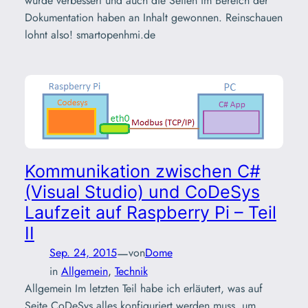
wurde verbessert und auch die Seiten im Bereich der
Dokumentation haben an Inhalt gewonnen. Reinschauen
lohnt also! smartopenhmi.de
Kommunikation zwischen C#
(Visual Studio) und CoDeSys
Laufzeit auf Raspberry Pi – Teil
II
—
Sep. 24, 2015
von
Dome
in
Allgemein
, 
Technik
Allgemein Im letzten Teil habe ich erläutert, was auf
Seite CoDeSys alles konfiguriert werden muss, um