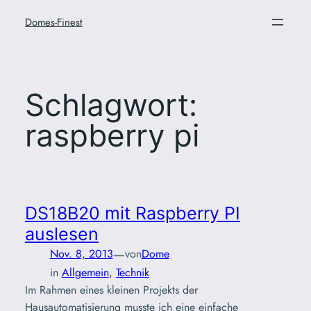
Zum
Domes-Finest
Inhalt
springen
Schlagwort:
raspberry pi
DS18B20 mit Raspberry PI
auslesen
—
Nov. 8, 2013
von
Dome
in
Allgemein
, 
Technik
Im Rahmen eines kleinen Projekts der
Hausautomatisierung musste ich eine einfache