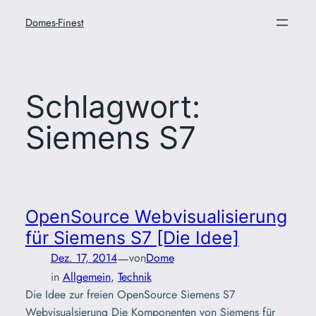
Zum
Domes-Finest
Inhalt
springen
Schlagwort:
Siemens S7
OpenSource Webvisualisierung
für Siemens S7 [Die Idee]
—
Dez. 17, 2014
von
Dome
in
Allgemein
, 
Technik
Die Idee zur freien OpenSource Siemens S7
Webvisualsierung Die Komponenten von Siemens für