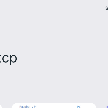
S
tcp