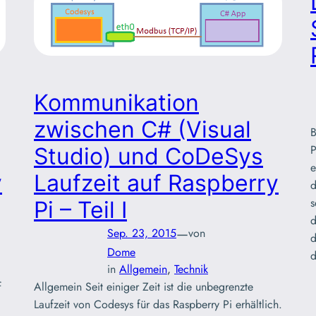
Kommunikation
zwischen C# (Visual
B
P
Studio) und CoDeSys
e
y
Laufzeit auf Raspberry
d
s
Pi – Teil I
d
—
Sep. 23, 2015
von
d
Dome
in
Allgemein
, 
Technik
f
Allgemein Seit einiger Zeit ist die unbegrenzte
Laufzeit von Codesys für das Raspberry Pi erhältlich.