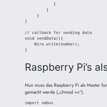
            }

         }

     }

}

// callback for sending data

void sendData(){

    Wire.write(number);

}
Raspberry Pi’s al
Nun muss das Raspberry Pi als Master fun
gemacht werde („chmod +x“).
import smbus
