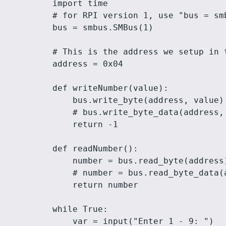
import time

# for RPI version 1, use "bus = smb
bus = smbus.SMBus(1)

# This is the address we setup in t
address = 0x04

def writeNumber(value):

    bus.write_byte(address, value)

    # bus.write_byte_data(address, 
    return -1

def readNumber():

    number = bus.read_byte(address)
    # number = bus.read_byte_data(a
    return number

while True:

    var = input("Enter 1 - 9: ")
