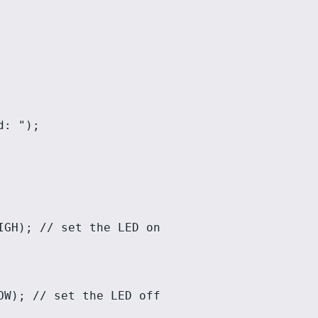
: ");

GH); // set the LED on

W); // set the LED off
