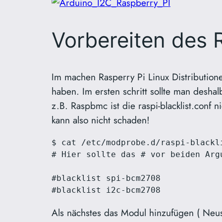
Vorbereiten des R
Im machen Rasperry Pi Linux Distributio
haben. Im ersten schritt sollte man desha
z.B. Raspbmc ist die raspi-blacklist.conf 
kann also nicht schaden!
$ cat /etc/modprobe.d/raspi-blackli
# Hier sollte das # vor beiden Arg
#blacklist spi-bcm2708

#blacklist i2c-bcm2708
Als nächstes das Modul hinzufügen ( Neust