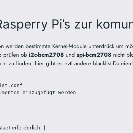
asperry Pi’s zur komun
nen werden bestimmte Kernel-Module unterdrück um mög
lb prüfen ob
i2c-bcm2708
und
spi-bcm2708
nicht bl
nicht zu finden, hier gibt es evtl andere blacklist-Dat
st.conf

umenten hinzugefügt werden

adt erforderlich! )