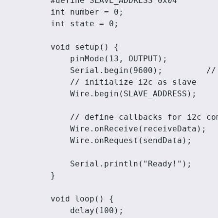
#define SLAVE_ADDRESS 0x04

int number = 0;

int state = 0;

void setup() {

    pinMode(13, OUTPUT);

    Serial.begin(9600);         //
    // initialize i2c as slave

    Wire.begin(SLAVE_ADDRESS);

    // define callbacks for i2c com
    Wire.onReceive(receiveData);

    Wire.onRequest(sendData);

    Serial.println("Ready!");

}

void loop() {

    delay(100);
