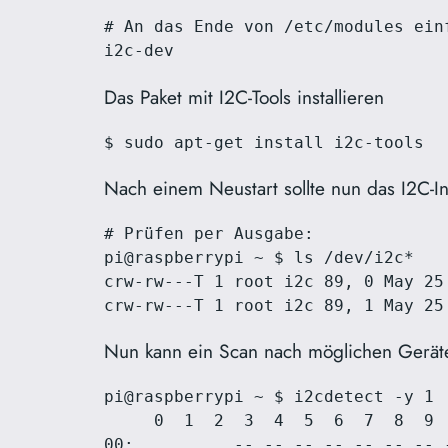
# An das Ende von /etc/modules einf
i2c-dev
Das Paket mit I2C-Tools installieren
$ sudo apt-get install i2c-tools
Nach einem Neustart sollte nun das I2C-In
# Prüfen per Ausgabe:

pi@raspberrypi ~ $ ls /dev/i2c*

crw-rw---T 1 root i2c 89, 0 May 25 
crw-rw---T 1 root i2c 89, 1 May 25
Nun kann ein Scan nach möglichen Geräten
pi@raspberrypi ~ $ i2cdetect -y 1 

     0  1  2  3  4  5  6  7  8  9  
00:          -- -- -- -- -- -- -- -