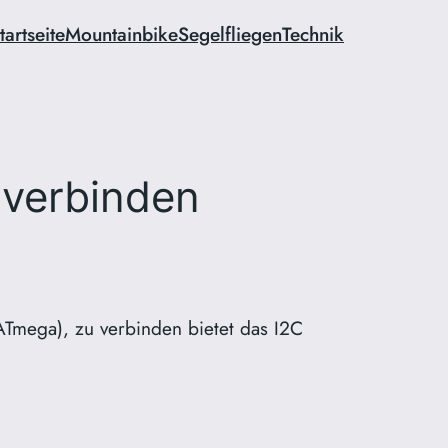
tartseite
Mountainbike
Segelfliegen
Technik
 verbinden
ATmega), zu verbinden bietet das I2C