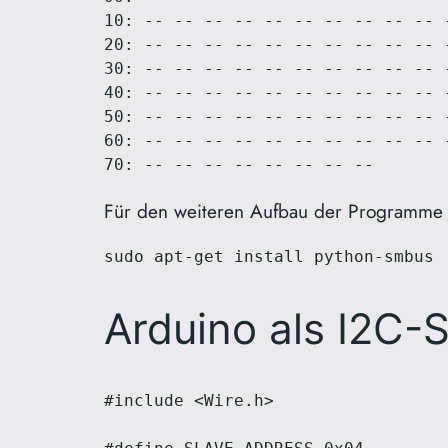
10: -- -- -- -- -- -- -- -- -- -- -
20: -- -- -- -- -- -- -- -- -- -- -
30: -- -- -- -- -- -- -- -- -- -- -
40: -- -- -- -- -- -- -- -- -- -- -
50: -- -- -- -- -- -- -- -- -- -- -
60: -- -- -- -- -- -- -- -- -- -- -
70: -- -- -- -- -- -- -- --
Für den weiteren Aufbau der Programme so
sudo apt-get install python-smbus
Arduino als I2C-S
#include <Wire.h>
