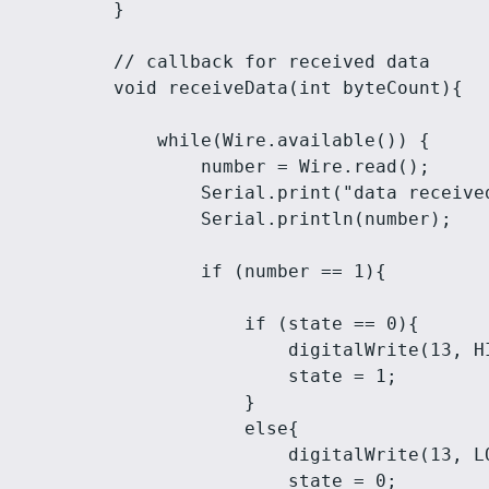
}

// callback for received data

void receiveData(int byteCount){

    while(Wire.available()) {

        number = Wire.read();

        Serial.print("data received
        Serial.println(number);

        if (number == 1){

            if (state == 0){

                digitalWrite(13, HI
                state = 1;

            }

            else{

                digitalWrite(13, LO
                state = 0;
