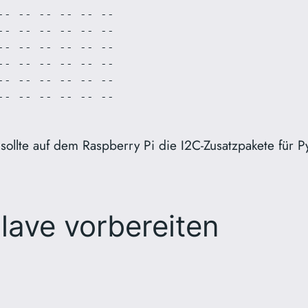
- -- -- -- -- -- 

- -- -- -- -- -- 

- -- -- -- -- -- 

- -- -- -- -- -- 

- -- -- -- -- -- 

- -- -- -- -- -- 

llte auf dem Raspberry Pi die I2C-Zusatzpakete für Pyt
lave vorbereiten