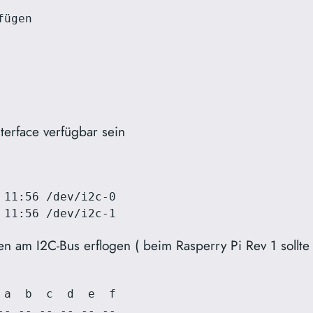
ügen

terface verfügbar sein
11:56 /dev/i2c-0

 11:56 /dev/i2c-1
 am I2C-Bus erflogen ( beim Rasperry Pi Rev 1 sollte 
a  b  c  d  e  f

- -- -- -- -- -- 
