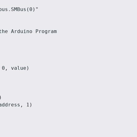
us.SMBus(0)"

he Arduino Program

0, value)



ddress, 1)
