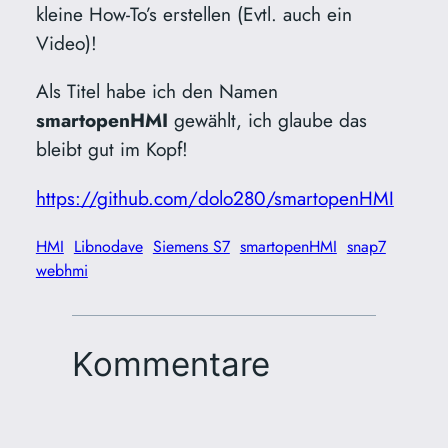
kleine How-To’s erstellen (Evtl. auch ein
Video)!
Als Titel habe ich den Namen
smartopenHMI
gewählt, ich glaube das
bleibt gut im Kopf!
https://github.com/dolo280/smartopenHMI
HMI
Libnodave
Siemens S7
smartopenHMI
snap7
webhmi
Kommentare