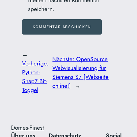
meinen nächsten Kommentar
speichern.
←
Nächste:
OpenSource
Vorherige:
Webvisualisierung für
Python-
Siemens S7 [Webseite
Snap7 Bit-
online!]
→
Toggel
Domes-Finest
Über uns
Datenschutz
Social