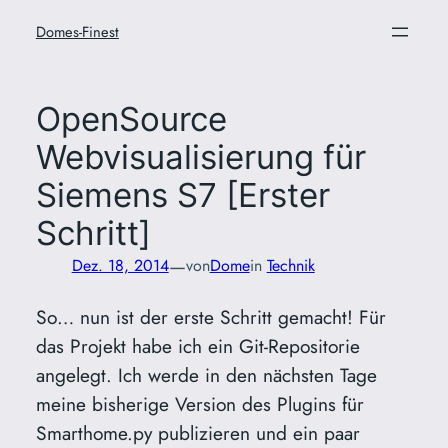
Zum
Domes-Finest
Inhalt
springen
OpenSource
Webvisualisierung für
Siemens S7 [Erster
Schritt]
—
Dez. 18, 2014
von
Dome
in
Technik
So… nun ist der erste Schritt gemacht! Für
das Projekt habe ich ein Git-Repositorie
angelegt. Ich werde in den nächsten Tage
meine bisherige Version des Plugins für
Smarthome.py publizieren und ein paar