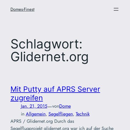
Zum
Domes-Finest
Inhalt
springen
Schlagwort:
Glidernet.org
Mit Putty auf APRS Server
zugreifen
—
Jan. 21, 2015
von
Dome
in
Allgemein
, 
Segelfliegen
, 
Technik
APRS / Glidernet.org Durch das
Segelflugprojekt glidernet.org war ich auf der Suche