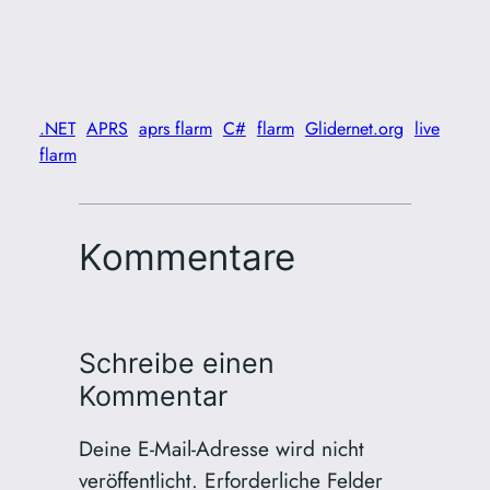
.NET
APRS
aprs flarm
C#
flarm
Glidernet.org
live
flarm
Kommentare
Schreibe einen
Kommentar
Deine E-Mail-Adresse wird nicht
veröffentlicht.
Erforderliche Felder