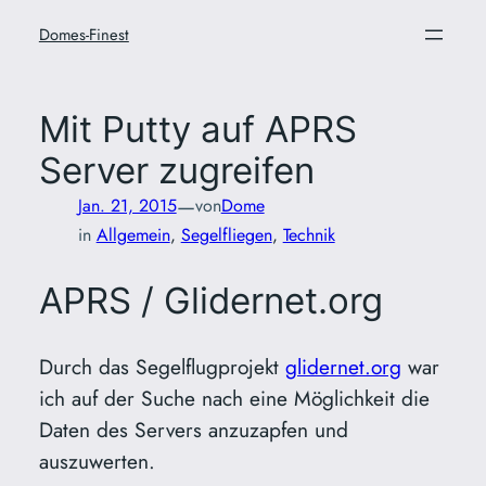
Zum
Domes-Finest
Inhalt
springen
Mit Putty auf APRS
Server zugreifen
—
Jan. 21, 2015
von
Dome
in
Allgemein
, 
Segelfliegen
, 
Technik
APRS / Glidernet.org
Durch das Segelflugprojekt
glidernet.org
war
ich auf der Suche nach eine Möglichkeit die
Daten des Servers anzuzapfen und
auszuwerten.