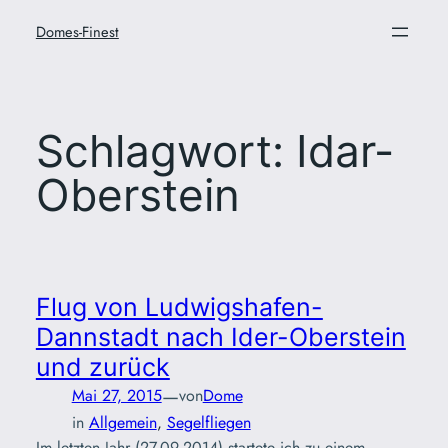
Zum
Domes-Finest
Inhalt
springen
Schlagwort:
Idar-
Oberstein
Flug von Ludwigshafen-
Dannstadt nach Ider-Oberstein
und zurück
—
Mai 27, 2015
von
Dome
in
Allgemein
, 
Segelfliegen
Im letzten Jahr (27.09.2014) startete ich zu einem