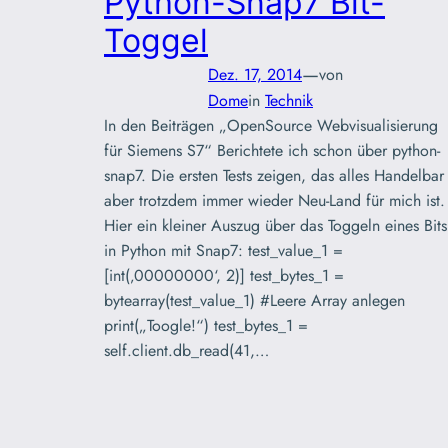
Python-Snap7 Bit-
Toggel
—
Dez. 17, 2014
von
Dome
in
Technik
In den Beiträgen „OpenSource Webvisualisierung
für Siemens S7“ Berichtete ich schon über python-
snap7. Die ersten Tests zeigen, das alles Handelbar
aber trotzdem immer wieder Neu-Land für mich ist.
Hier ein kleiner Auszug über das Toggeln eines Bits
in Python mit Snap7: test_value_1 =
[int(‚00000000‘, 2)] test_bytes_1 =
bytearray(test_value_1) #Leere Array anlegen
print(„Toogle!“) test_bytes_1 =
self.client.db_read(41,…