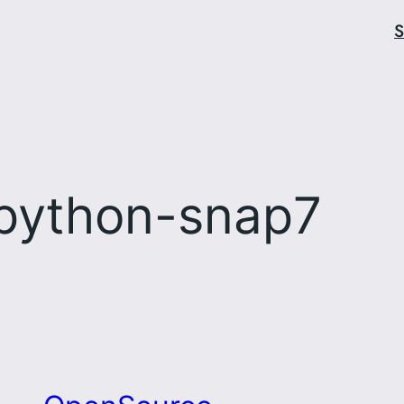
S
python-snap7